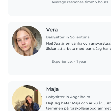
Average response time: 5 hours
Vera
Babysitter in Sollentuna
Hej! Jag är en vänlig och ansvarst
älskar att arbeta med barn. Jag har 
hand om förskolebarn och skolbarn,
ADHD, autism, matallergier..
Experience: < 1 year
Maja
Babysitter in Ängelholm
Hej! Jag heter Maja och är 20 år. Just
terminen på förskollärarpogrammet