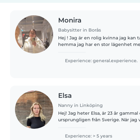
Monira
Babysitter in Borås
Hej ! Jag är en rolig kvinna jag kan
hemma jag har en stor lägenhet me
Jag har en 1 åring dörre jag en ma
undersköterska han är också..
Experience: general.experience.
Elsa
Nanny in Linköping
Hej! Jag heter Elsa, är 23 år gamm
ursprungligen från Sverige. När jag va
med min familj till Tyskland, där jag
Nu ser jag fram..
Experience: > 5 years