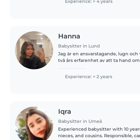
Experience: > 4 years
Hanna
Babysitter in Lund
Jag är en ansvarstagande, lugn och
två års erfarenhet av att ta hand om 
från småbarn till tonåringar. Jag har
arbeta med..
Experience: > 2 years
Iqra
Babysitter in Umeå
Experienced babysitter with 10 year
nieces, and cousins. Responsible, car