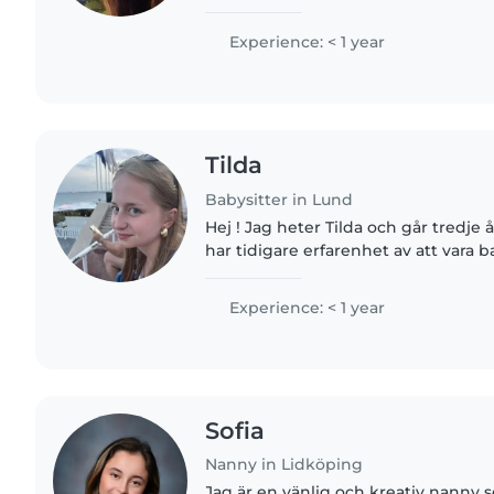
create a safe, fun environment and
English. Looking..
Experience: < 1 year
Tilda
Babysitter in Lund
Hej ! Jag heter Tilda och går tredje 
har tidigare erfarenhet av att vara b
tag sen) hjälpte en familj under nå
var..
Experience: < 1 year
Sofia
Nanny in Lidköping
Jag är en vänlig och kreativ nanny s