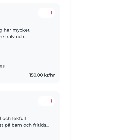
1
re halv och
ldigt mycket på dagis
es
150,00 kr/hr
1
l och lekfull
t på barn och fritids
h har haft min APL