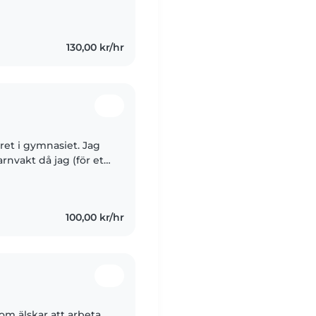
 communicate well in
130,00 kr/hr
året i gymnasiet. Jag
arnvakt då jag (för ett
gra månaders tid. Det
100,00 kr/hr
om älskar att arbeta