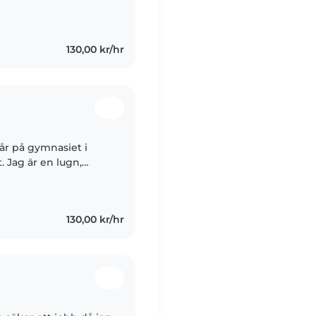
t som barnskötare på
130,00 kr/hr
går på gymnasiet i
 Jag är en lugn,
cker om att vara med
130,00 kr/hr