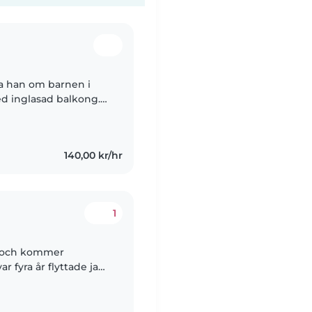
 ta han om barnen i
d inglasad balkong.
n som jobba
140,00 kr/hr
1
al och kommer
r fyra år flyttade jag
 har bott sedan dess.