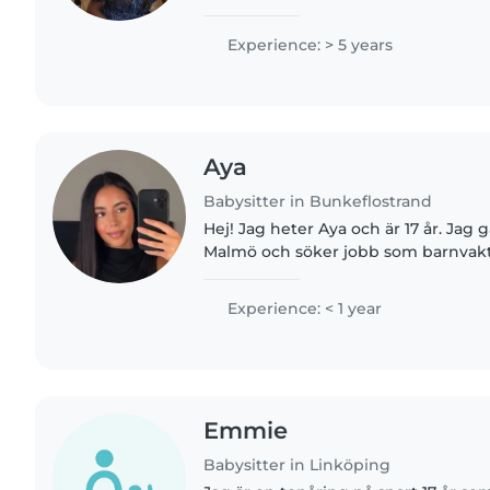
universitet. Jag har tidigare arbeta
en förskola under..
Experience: > 5 years
Aya
Babysitter in Bunkeflostrand
Hej! Jag heter Aya och är 17 år. Jag 
Malmö och söker jobb som barnvakt.
ansvarsfull och snäll person som ty
barn. Jag är tålmodig,..
Experience: < 1 year
Emmie
Babysitter in Linköping