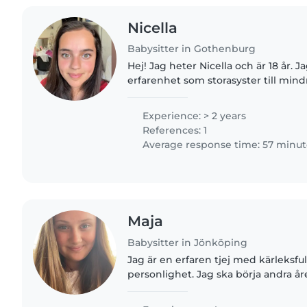
Nicella
Babysitter in Gothenburg
Hej! Jag heter Nicella och är 18 år. Jag har mycket
erfarenhet som storasyster till mind
bonussyskon. Jag har praktiserat vä
och som skidskolelärare..
Experience: > 2 years
References: 1
Average response time: 57 minut
Maja
Babysitter in Jönköping
Jag är en erfaren tjej med kärleksful
personlighet. Jag ska börja andra åre
programmet på lärlingsakademin oc
på skola/fritidshem...