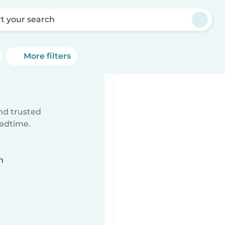
rt your search
More filters
ind trusted
bedtime.
n