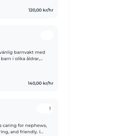
120,00 kr/hr
 vänlig barnvakt med
barn i olika åldrar,
 erfarenhet av att
140,00 kr/hr
1
s caring for nephews,
ing, and friendly. I