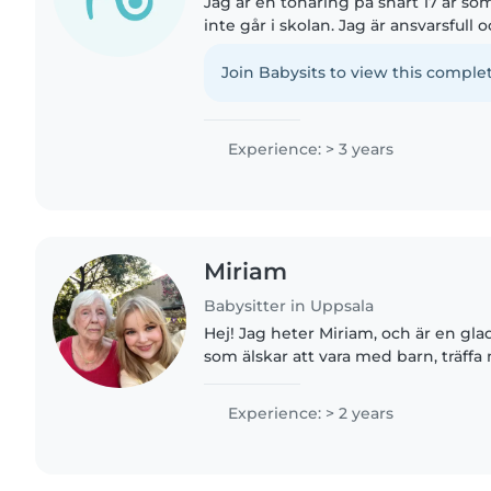
Jag är en tonåring på snart 17 år so
inte går i skolan. Jag är ansvarsfull o
Jag är moster till 6 små barn mellan 8 t
Join Babysits to view this complet
Experience: > 3 years
Miriam
Babysitter in Uppsala
Hej! Jag heter Miriam, och är en glad
som älskar att vara med barn, träffa
erfarenheter. På min fritid gillar jag
teckna,..
Experience: > 2 years