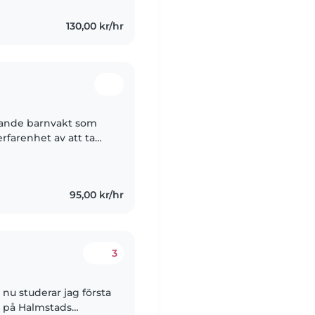
130,00 kr/hr
agande barnvakt som
erfarenhet av att ta
 inklusive barn med
95,00 kr/hr
3
 nu studerar jag första
 på Halmstads