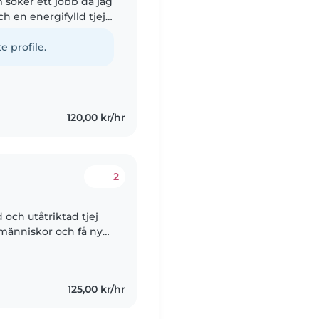
m söker ett jobb då jag
ch en energifylld tjej.
ill 1 år, jag har..
e profile.
120,00 kr/hr
2
 och utåtriktad tjej
 människor och få nya
 att läsa, bana och
125,00 kr/hr