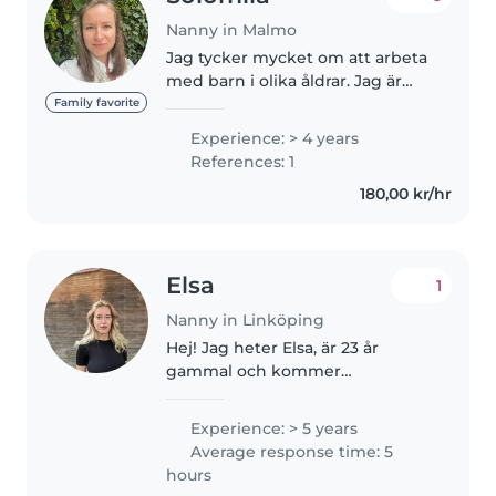
Nanny in Malmo
Jag tycker mycket om att arbeta
med barn i olika åldrar. Jag är
empatisk, tålmodig och
Family favorite
ansvarstagande och strävar alltid
Experience: > 4 years
efter att se barnets behov och
References: 1
känslor. Genom lek, fantasi..
180,00 kr/hr
Elsa
1
Nanny in Linköping
Hej! Jag heter Elsa, är 23 år
gammal och kommer
ursprungligen från Sverige. När
jag var fyra år flyttade jag med
Experience: > 5 years
min familj till Tyskland, där jag
Average response time: 5
har bott sedan dess. Nu ser jag
hours
fram..