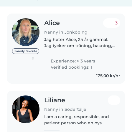
Alice
3
Nanny in Jönköping
Jag heter Alice, 24 år gammal.
Jag tycker om träning, bakning,
mode och böcker! Jag har
Family favorite
tidigare jobbat som au pair i 2,5
(1)
Experience: > 3 years
år, samt tagit hand mycket om
Verified bookings: 1
mina syskonbarn. Som au pair..
175,00 kr/hr
Liliane
Nanny in Södertälje
I am a caring, responsible, and
patient person who enjoys
working with children. I am also