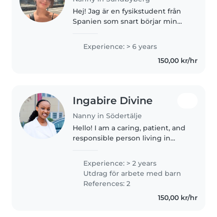
Hej! Jag är en fysikstudent från
Spanien som snart börjar min
master i Sverige. Jag har flera års
erfarenhet som privatlärare i
Experience: > 6 years
matematik, engelska och
150,00 kr/hr
naturvetenskap. Jag tycker
mycket..
Ingabire Divine
Nanny in Södertälje
Hello! I am a caring, patient, and
responsible person living in
Stockholm. I have experience
caring for children in my home
Experience: > 2 years
country, and I am also the
Utdrag för arbete med barn
mother of a 1-year-old child...
References: 2
150,00 kr/hr