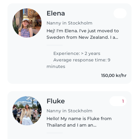
Elena
Nanny in Stockholm
Hej! I'm Elena. I've just moved to
Sweden from New Zealand. I am
easygoing, creative, helpful and
responsible. I previously worked
Experience: > 2 years
as an au pair in the UK, where I
Average response time: 9
worked for the same..
minutes
150,00 kr/hr
Fluke
1
Nanny in Stockholm
Hello! My name is Fluke from
Thailand and I am an
experienced, responsible, and
caring babysitter based in