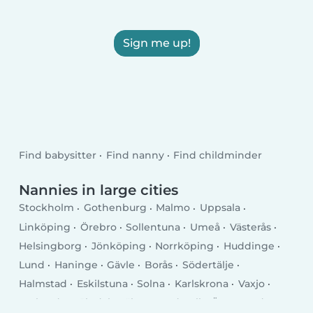
Sign me up!
Find babysitter
Find nanny
Find childminder
Nannies in large cities
Stockholm
Gothenburg
Malmo
Uppsala
Linköping
Örebro
Sollentuna
Umeå
Västerås
Helsingborg
Jönköping
Norrköping
Huddinge
Lund
Haninge
Gävle
Borås
Södertälje
Halmstad
Eskilstuna
Solna
Karlskrona
Vaxjo
Karlstad
Mölndal
Täby
Sundsvall
Östersund