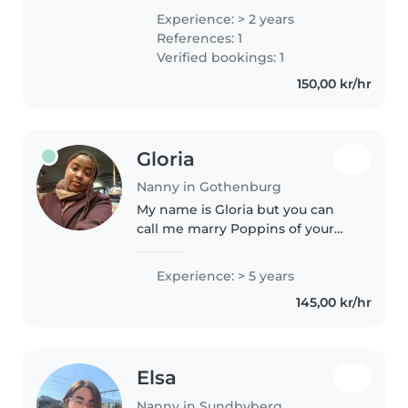
a parent, which gives me first-
Experience: > 2 years
hand experience in
References: 1
understanding children's needs,
Verified bookings: 1
routines,..
150,00 kr/hr
Gloria
Nanny in Gothenburg
My name is Gloria but you can
call me marry Poppins of your
kids just like in the movie. I'm 23
years old and I have 5 years
Experience: > 5 years
experience of babysitting here
145,00 kr/hr
in sweden Gothenburg under..
Elsa
Nanny in Sundbyberg