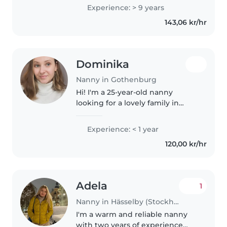
Education in Germany. From
Experience: > 9 years
February until approximately
143,06 kr/hr
May, I will be living in
Stockholm,..
Dominika
Nanny in Gothenburg
Hi! I'm a 25-year-old nanny
looking for a lovely family in
Göteborg. I have a lot of
experience with babies and
Experience: < 1 year
toddlers, and I truly enjoy being
120,00 kr/hr
part of their daily discoveries...
Adela
1
Nanny in Hässelby (Stockholms län)
I'm a warm and reliable nanny
with two years of experience