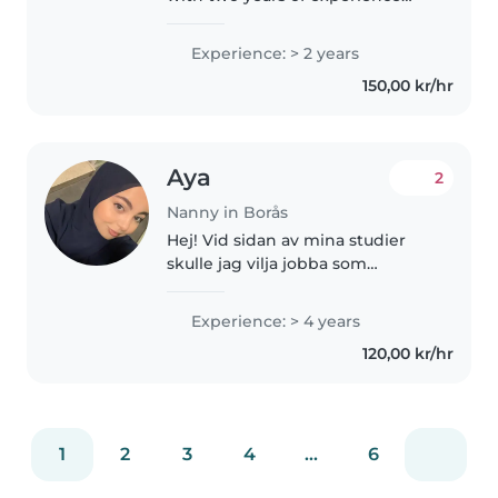
caring for toddlers, preschoolers,
and young children. Fluent in
Experience: > 2 years
English, French, and Swedish, I
150,00 kr/hr
love reading, crafting,..
Aya
2
Nanny in Borås
Hej! Vid sidan av mina studier
skulle jag vilja jobba som
barnvakt. Jag har redan en del
erfarenhet av att vara barnvakt
Experience: > 4 years
till mina kusiner och arbeta med
120,00 kr/hr
barn på ett dagis och även..
1
2
3
4
...
6