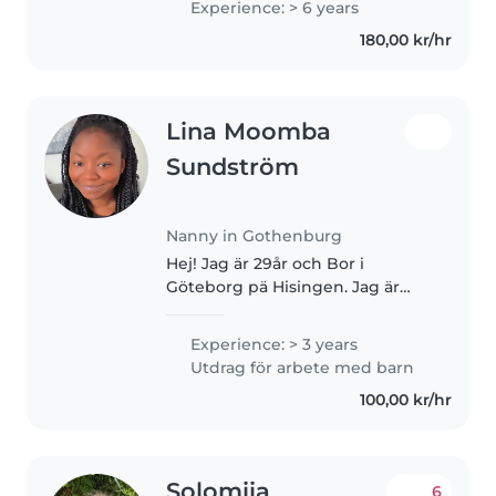
Experience: > 6 years
Stockholm. I have 3 years of
180,00 kr/hr
childcare experience as an Au
Pair in Europe:..
Lina Moomba
Sundström
Nanny in Gothenburg
Hej! Jag är 29år och Bor i
Göteborg pä Hisingen. Jag är
utbildad barnskötare och jobbar
just nu som timvikarie på olika
Experience: > 3 years
förskolor i Guldheden men jag
Utdrag för arbete med barn
känner att jag vill ha något vid..
100,00 kr/hr
Solomiia
6