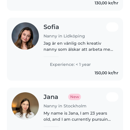
130,00 kr/hr
Sofia
Nanny in Lidköping
Jag är en vänlig och kreativ
nanny som älskar att arbeta med
barn i alla åldrar, från småbarn till
skolbarn. Jag har gått estetiska
Experience: < 1 year
programmet och har erfarenhet
150,00 kr/hr
av att arbeta med..
Jana
New
Nanny in Stockholm
My name is Jana, I am 23 years
old, and I am currently pursuing
a Master's degree in Primary