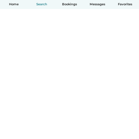
Home
Search
Bookings
Messages
Favorites
English
How it works
Help
Terms & Privacy
Pricing
Company details
Babysits for Work
Community standards
© Babysits B.V.