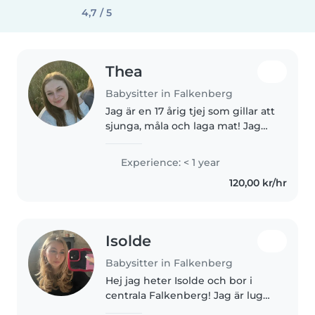
4,7 / 5
Thea
Babysitter in Falkenberg
Jag är en 17 årig tjej som gillar att
sjunga, måla och laga mat! Jag
har praoat på förskolor några
gånger tidigare och varit
Experience: < 1 year
barnvakt förut till småbarn i
120,00 kr/hr
åldrarna 3-4 år samt min..
Isolde
Babysitter in Falkenberg
Hej jag heter Isolde och bor i
centrala Falkenberg! Jag är lugn
och tålmodig och älskar barn.