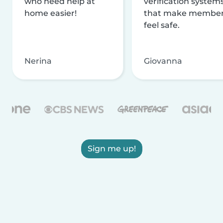
who need help at
verification system
home easier!
that make membe
feel safe.
Nerina
Giovanna
Sign me up!