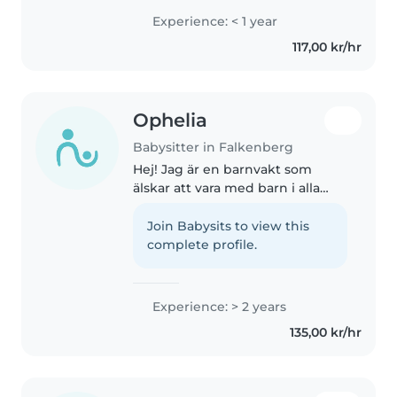
Har jobbat på förskola under
Experience: < 1 year
sommaren och även haft Två apl
117,00 kr/hr
perioder där jag fått ta hand..
Ophelia
Babysitter in Falkenberg
Hej! Jag är en barnvakt som
älskar att vara med barn i alla
åldrar. Jag har erfarenheten sen
4 år och är en mycket snäll, rolig
Join Babysits to view this
och uppmärksam barnvakt som
complete profile.
gillar att skoja till det..
Experience: > 2 years
135,00 kr/hr