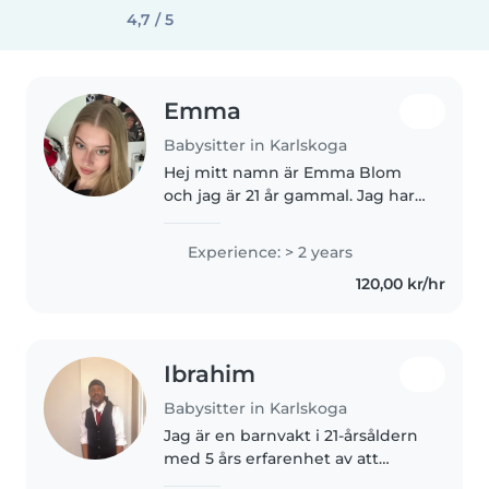
4,7 / 5
Emma
Babysitter in Karlskoga
Hej mitt namn är Emma Blom
och jag är 21 år gammal. Jag har
tidigare jobbat som
springvikarie inom förskolan i
Experience: > 2 years
ungefär 1,5 år, efter det jobbade
120,00 kr/hr
jag 50% som fastanställd vikarie
under..
Ibrahim
Babysitter in Karlskoga
Jag är en barnvakt i 21-årsåldern
med 5 års erfarenhet av att
arbeta med barn i alla åldrar. Jag