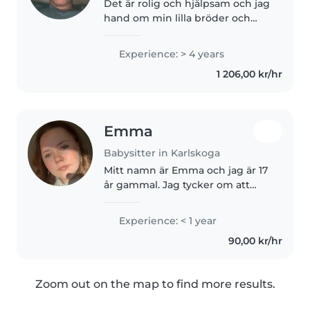
Det är rolig och hjälpsam och jag
hand om min lilla bröder och
systrar varje dag själv 6 timmar
typ
Experience: > 4 years
1 206,00 kr/hr
Emma
Babysitter in Karlskoga
Mitt namn är Emma och jag är 17
år gammal. Jag tycker om att
vara med min familj och husdjur.
Jag går på gymnasiet på
Experience: < 1 year
programmet vård och omsorg 1
90,00 kr/hr
året. På fritiden är jag mycket..
Zoom out on the map to find more results.