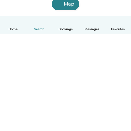
Map
Home
Search
Bookings
Messages
Favorites
English
How it works
Help
Terms & Privacy
Pricing
Company details
Babysits for Work
Community standards