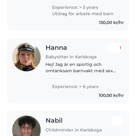
är utbildad barnskötare och har
Experience: > 5 years
även en första hjälpen-
Utdrag för arbete med barn
certifiering. Jag har erfarenhet..
130,00 kr/hr
Hanna
1
Babysitter in Karlskoga
Hej! Jag är en sportig och
omtänksam barnvakt med sex
års erfarenhet av att ta hand om
barn då jag har en lillebror som
Experience: > 6 years
är 9 år yngre. Jag talar svenska
100,00 kr/hr
men kan grundläggande
engelska..
Nabil
Childminder in Karlskoga