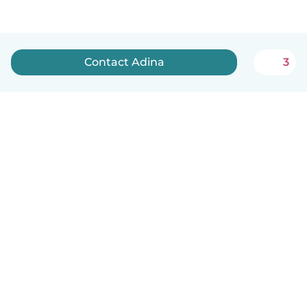
Contact Adina
3
English
How it works
Help
Terms & Privacy
Pricing
Company details
Babysits for Work
Community standards