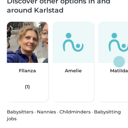
Discover other options in and
around Karlstad
Fllanza
Amelie
Matilda
(1)
Babysitters
·
Nannies
·
Childminders
·
Babysitting
jobs