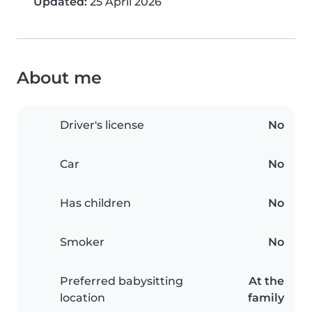
Updated:
25 April 2026
About me
Driver's license
No
Car
No
Has children
No
Smoker
No
Preferred babysitting
At the
location
family