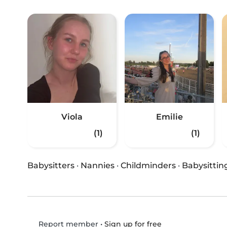
Viola
Emilie
(1)
(1)
Babysitters
·
Nannies
·
Childminders
·
Babysittin
•
Sign up for free
Report member