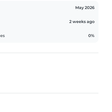
May 2026
2 weeks ago
es
0%