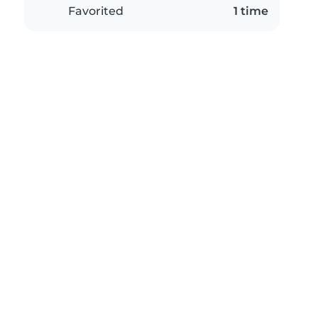
Favorited
1 time