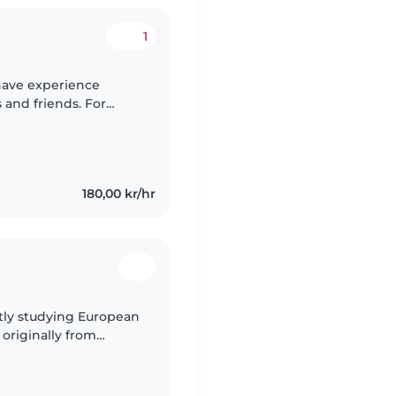
1
 have experience
 and friends. For
y and a toddler in the
180,00 kr/hr
ntly studying European
 originally from
m a responsible, calm,