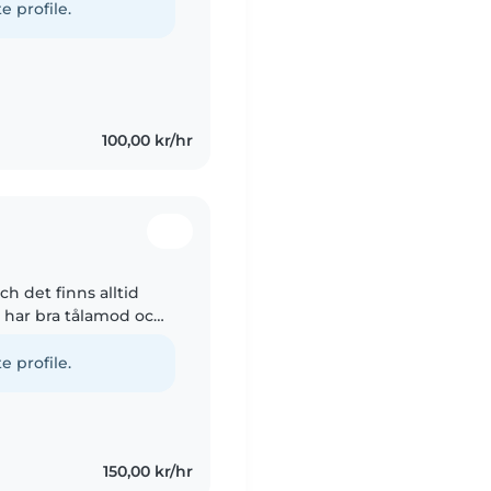
e profile.
100,00 kr/hr
ch det finns alltid
g har bra tålamod och
 igenom.
e profile.
150,00 kr/hr