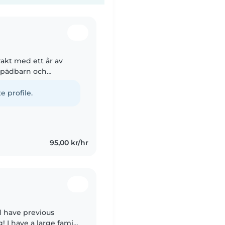
akt med ett år av
 spädbarn och
ka och arabiska, vilket
e profile.
95,00 kr/hr
nd have previous
 I have a large family