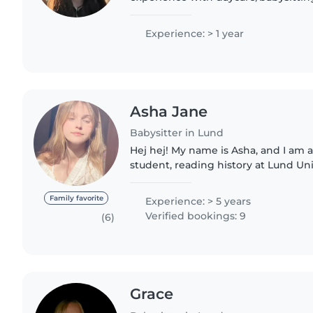
and love to help out wherever I can,
comfortable looking..
Experience: > 1 year
Asha Jane
Babysitter in Lund
Hej hej! My name is Asha, and I am a twenty-one year old
student, reading history at Lund University. I l
with children very much, and have 
years. I hope..
Family favorite
Experience: > 5 years
Verified bookings: 9
(6)
Grace