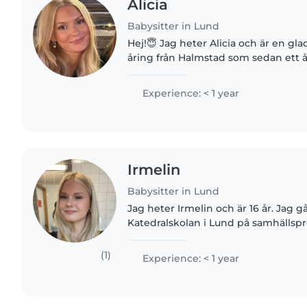
Alicia
Babysitter in Lund
Hej!😇 Jag heter Alicia och är en gla
åring från Halmstad som sedan ett år
Jag studerar till stadsplanerare där j
programmet,..
Experience: < 1 year
Irmelin
Babysitter in Lund
Jag heter Irmelin och är 16 år. Jag gå
Katedralskolan i Lund på samhäll
inriktning beteendevetenskap. Jag ä
pratar flytande svenska,..
(1)
Experience: < 1 year