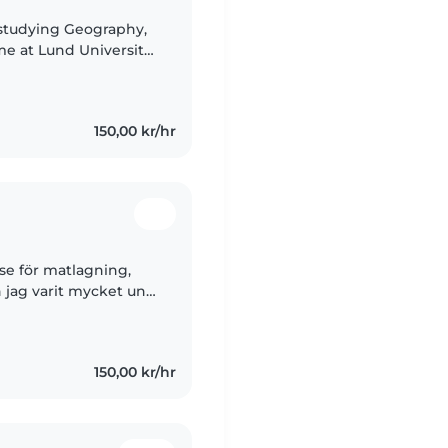
t studying Geography,
e at Lund University
sive childcare
150,00 kr/hr
sse för matlagning,
n jag varit mycket ung
 kusiner utan något
150,00 kr/hr