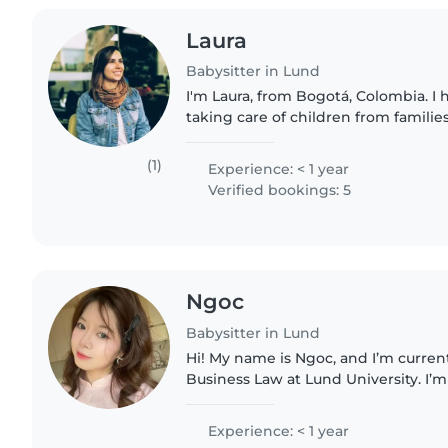
Laura
Babysitter in Lund
I'm Laura, from Bogotá, Colombia. I
taking care of children from families
some time, I also took care of a bab
U.S. while was..
(1)
Experience: < 1 year
Verified bookings: 5
Ngoc
Babysitter in Lund
Hi! My name is Ngoc, and I’m curre
Business Law at Lund University. I’m
Vietnam and speak fluent English. I’
and caring..
Experience: < 1 year