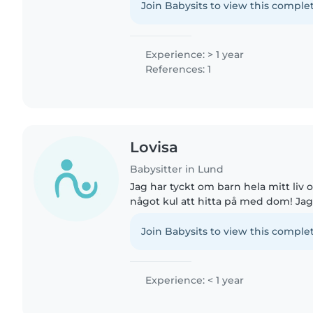
barnvakt för familjevänner..
Join Babysits to view this complet
Experience: > 1 year
References: 1
Lovisa
Babysitter in Lund
Jag har tyckt om barn hela mitt liv o
något kul att hitta på med dom! Ja
är van vid barn som vill ha sin vilja
Join Babysits to view this complet
Experience: < 1 year