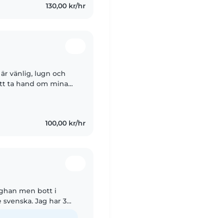
130,00 kr/hr
är vänlig, lugn och
 att ta hand om mina
åde engelska och
100,00 kr/hr
afghan men bott i
e svenska. Jag har 3
m barn. Har suttit