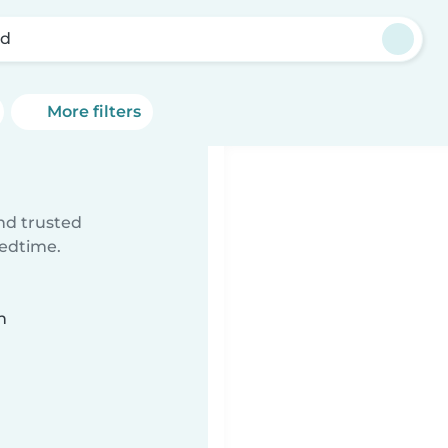
nd
More filters
ind trusted
bedtime.
n