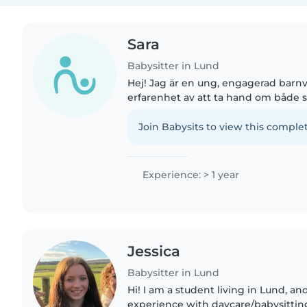
Sara
Babysitter in Lund
Hej! Jag är en ung, engagerad barnv
erfarenhet av att ta hand om både
tonåringar. Jag talar svenska, engels
gör det lättare för..
Join Babysits to view this complet
Experience: > 1 year
Jessica
Babysitter in Lund
Hi! I am a student living in Lund, a
experience with daycare/babysitting!