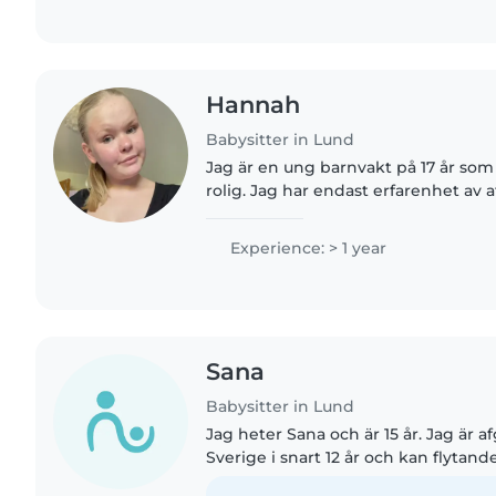
Hannah
Babysitter in Lund
Jag är en ung barnvakt på 17 år som 
rolig. Jag har endast erfarenhet av
kusiner som är 4 och 6. Jag talar b
svenska. Mina färdigheter..
Experience: > 1 year
Sana
Babysitter in Lund
Jag heter Sana och är 15 år. Jag är 
Sverige i snart 12 år och kan flytand
småsyskon och kan därför ta hand o