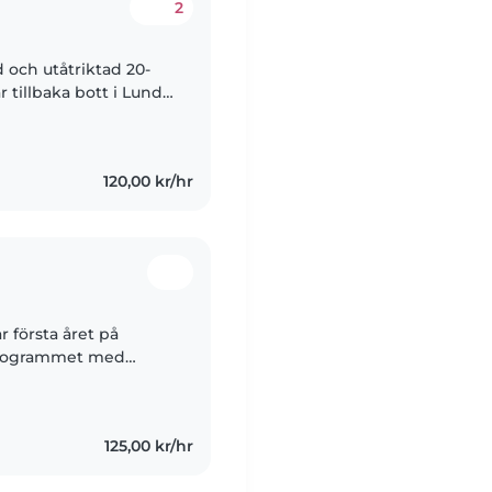
2
d och utåtriktad 20-
 tillbaka bott i Lund.
ag har tre år kvar på
120,00 kr/hr
r första året på
sprogrammet med
r född i Paris och
125,00 kr/hr