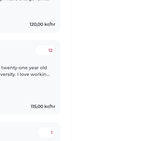
 and so I am
120,00 kr/hr
12
ove working
done so for many
115,00 kr/hr
1