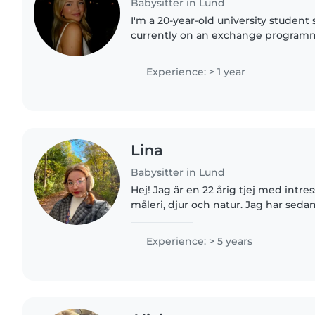
Babysitter in Lund
I'm a 20-year-old university studen
currently on an exchange programm
in Sweden. While I don't have exten
experience, I have..
Experience: > 1 year
Lina
Babysitter in Lund
Hej! Jag är en 22 årig tjej med intre
måleri, djur och natur. Jag har seda
tagit hand om och passat mina små
problem och..
Experience: > 5 years