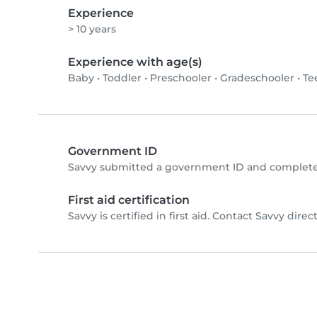
Experience
> 10 years
Experience with age(s)
Baby
•
Toddler
•
Preschooler
•
Gradeschooler
•
Te
Government ID
Savvy submitted a government ID and completed
First aid certification
Savvy is certified in first aid. Contact Savvy direct