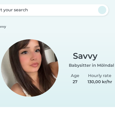
rt your search
vvy
Savvy
Babysitter in Mölndal
Age
Hourly rate
27
130,00 kr/hr