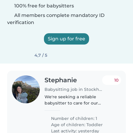
100% free for babysitters
All members complete mandatory ID
verification
Sign up for free
4,7 / 5
Stephanie
10
Babysitting job in Stockholm
We're seeking a reliable
babysitter to care for our
friendly, playful toddler. If you're
patient, fun-loving, and
Number of children: 1
experienced with toddlers, we'd
Age of children:
Toddler
love to hear from you!
Last activity: yesterday