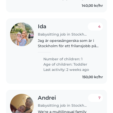
140,00 kr/hr
Ida
4
Babysitting job in Stockholm
Jag är operasångerska som är i
Stockholm för ett frilansjobb på
Kungliga Operan Augusti-
Oktober. Min man Joseph
Number of children: 1
(musiker från England) och
Age of children:
Toddler
dotter Iris (17 månader) är också
Last activity: 2 weeks ago
med mig...
150,00 kr/hr
Andrei
7
Babysitting job in Stockholm
We're a multilingual family