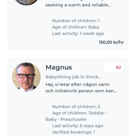
seeking a warm and reliable
Babysitter for our curious and
playful baby. We'd love someone
Number of children: 1
comfortable with cooking and
Age of children:
Baby
light chores. Our home is
Last activity: 1 week ago
welcoming,..
150,00 kr/hr
Magnus
82
Babysitting job in Stockholm
Hej, vi letar efter någon varm
och initiativrik person som kan
passa våra fantastiska barn
Maximus (3 år) och Marcus (1 år)
Number of children: 2
som är supermysiga och
Age of children:
Toddler
•
jätteroliga att vara med. Det
Baby
•
Preschooler
handlar..
Last activity: 6 days ago
Verified bookings: 1