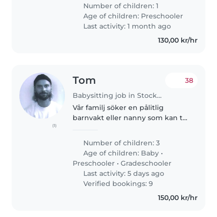
varje morgon. Tjänst: 6:30 - 9:00
Number of children: 1
varje morgon. Ta mat, byta blöjor
Age of children:
Preschooler
och klä..
Last activity: 1 month ago
130,00 kr/hr
Tom
38
Babysitting job in Stockholm
Vår familj söker en pålitlig
barnvakt eller nanny som kan ta
(1)
hand om våra 3 barn - en baby,
ett förskolebarn och ett
Number of children: 3
skolbarn. Vi behöver någon som
Age of children:
Baby
•
är bekväm med både
Preschooler
•
Gradeschooler
matlagning och..
Last activity: 5 days ago
Verified bookings: 9
150,00 kr/hr