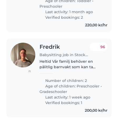
Age of children:
Toddler
•
books, playing..
Preschooler
Last activity: 1 month ago
Verified bookings: 2
220,00 kr/hr
Fredrik
96
Babysitting job in Stockholm
Heltid Vår familj behöver en
pålitlig barnvakt som kan ta
(1)
hand om våra 2 barn, en
förskoleålder och en yngre
Number of children: 2
skolålder. Våra barn är energiska,
Age of children:
Preschooler
•
lekfulla och kreativa. Vi ser
Gradeschooler
gärna..
Last activity: 1 week ago
Verified bookings: 1
200,00 kr/hr