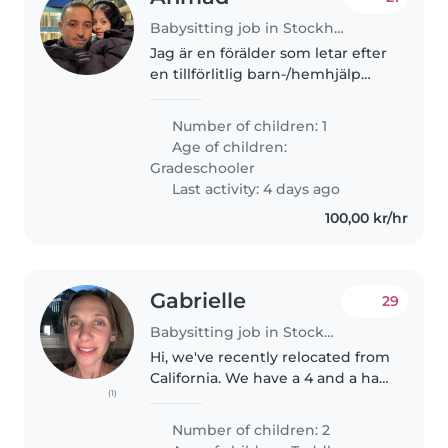
Babysitting job in Stockholm
Jag är en förälder som letar efter
en tillförlitlig barn-/hemhjälp
som kan ta hand om min 6,5-
åriga dotter. Vårt barn är mycket
Number of children: 1
lekfull, vänlig och pratsam. Som
Age of children:
föräldrar söker vi..
Gradeschooler
Last activity: 4 days ago
100,00 kr/hr
Gabrielle
29
Babysitting job in Stockholm
Hi, we've recently relocated from
California. We have a 4 and a half
(1)
year old girl and a nearly 2 year
old boy. They love imaginative
Number of children: 2
play, climbing, games, reading