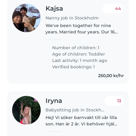
Kajsa
44
Nanny job in Stockholm
We've been together for nine
years. Married four years. Our 16
month old son is our first child.
We're both hard working
Number of children: 1
professionals. Marcus owns his
Age of children:
Toddler
own company in the middle..
Last activity: 1 month ago
Verified bookings: 1
250,00 kr/hr
Iryna
13
Babysitting job in Stockholm
Hej! Vi söker barnvakt till vår lilla
son. Han är 2 år. Vi behöver hjälp
att lämna pojken till förskolan