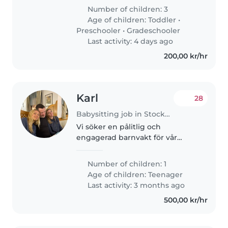
looking to find someone to
Number of children: 3
support our family throughout
Age of children:
Toddler
•
the year (fall, winter, spring,..
Preschooler
•
Gradeschooler
Last activity: 4 days ago
200,00 kr/hr
Karl
28
Babysitting job in Stockholm
Vi söker en pålitlig och
engagerad barnvakt för vår
energiske och nyfikne tonåring.
Vår dotter är självständig och vi
Number of children: 1
hoppas på någon som kan stödja
Age of children:
Teenager
hennes intressen och ge en
Last activity: 3 months ago
trygg..
500,00 kr/hr