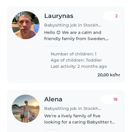
Laurynas
2
Babysitting job in Stockholm
Hello 😊 We are a calm and
friendly family from Sweden,
currently spending our vacation
in Turkey. We have a small child
Number of children: 1
who is very loved, cheerful, and
Age of children:
Toddler
curious. It is very important..
Last activity: 2 months ago
20,00 kr/hr
Alena
18
Babysitting job in Stockholm
We're a lively family of five
looking for a caring Babysitter to
join us at our home. We are