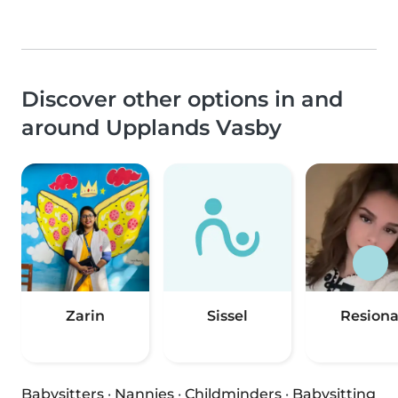
Discover other options in and
around Upplands Vasby
Zarin
Sissel
Resion
Babysitters
·
Nannies
·
Childminders
·
Babysitting