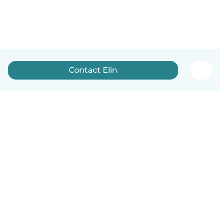
Contact Elin
English
How it works
Help
Terms & Privacy
Pricing
Company details
Babysits for Work