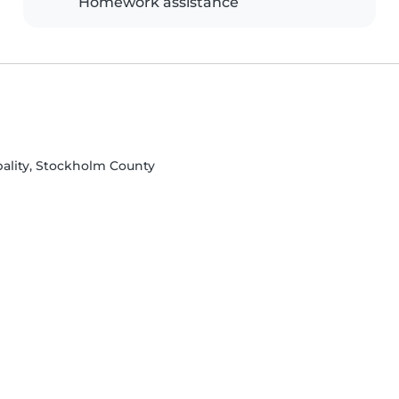
Homework assistance
pality, Stockholm County