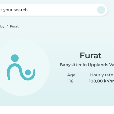
rt your search
sby
Furat
Furat
Babysitter in Upplands V
Age
Hourly rate
16
100,00 kr/h