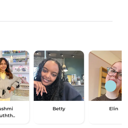
ushmi
Betty
Elin
uthth..